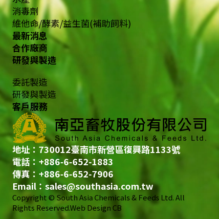
消毒劑
維他命/酵素/益生菌(補助飼料)
最新消息
合作廠商
研發與製造
委託製造
研發與製造
客戶服務
地址：730012臺南市新營區復興路1133號
電話：+886-6-652-1883
傳真：+886-6-652-7906
Email：
sales@southasia.com.tw
Copyright © South Asia Chemicals & Feeds Ltd. All
Rights Reserved.
Web Design CB