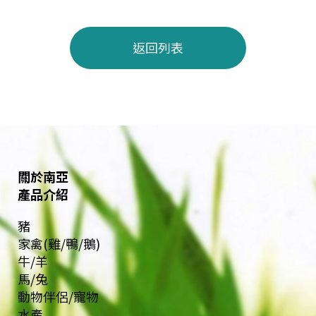
返回列表
關於南亞
產品介紹
豬
家禽(雞/鴨/鵝)
牛/羊
馬/兔
動物伴侶/寵物
水產