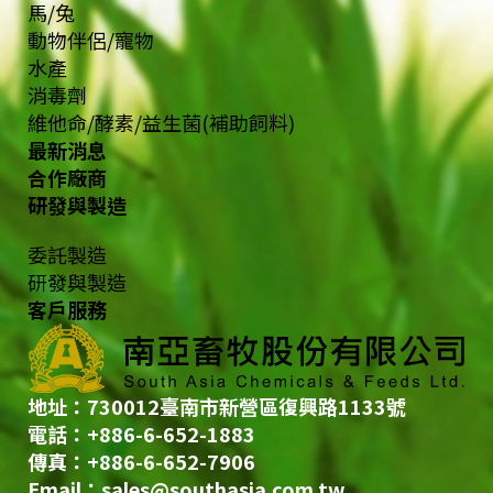
馬/兔
動物伴侶/寵物
水產
消毒劑
維他命/酵素/益生菌(補助飼料)
最新消息
合作廠商
研發與製造
委託製造
研發與製造
客戶服務
地址：730012臺南市新營區復興路1133號
電話：+886-6-652-1883
傳真：+886-6-652-7906
Email：
sales@southasia.com.tw