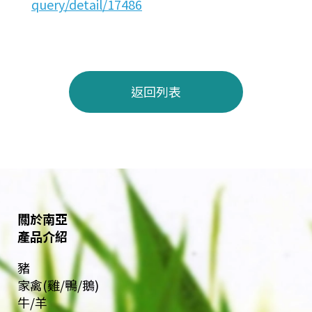
query/detail/17486
返回列表
關於南亞
產品介紹
豬
家禽(雞/鴨/鵝)
牛/羊