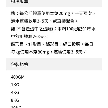
用法用量
豬：每公斤體重使用本劑20mg，一天兩次，
泡水連續飲用3~5天、或直接灌食。
雞(不含產蛋中之蛋雞)：本劑100g溶於1噸水
中飲用連續2~3天。
鰻形目、鮭形目、鱸形目∶經口投藥，每日
每kg使用本劑80mg，連續使用3~5天。
包裝規格
400GM
1KG
4KG
8KG
10KG