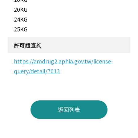
20KG
24KG
25KG
許可證查詢
https://amdrug2.aphia.gov.tw/license-
query/detail/7013
返回列表