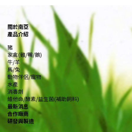
關於南亞
產品介紹
豬
家禽(雞/鴨/鵝)
牛/羊
馬/兔
動物伴侶/寵物
水產
消毒劑
維他命/酵素/益生菌(補助飼料)
最新消息
合作廠商
研發與製造